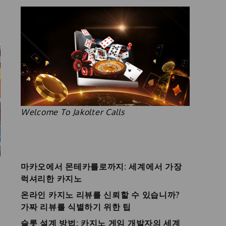
Welcome To Jakolter Calls
마카오에서 몬테카를로까지: 세계에서 가장
럭셔리한 카지노
온라인 카지노 리뷰를 신뢰할 수 있습니까?
가짜 리뷰를 식별하기 위한 팁
슬롯 설계 방법: 카지노 게임 개발자의 세계