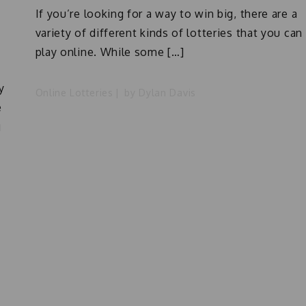
If you’re looking for a way to win big, there are a
variety of different kinds of lotteries that you can
play online. While some […]
y
Online Lotteries
by
Dylan Davis
e
g