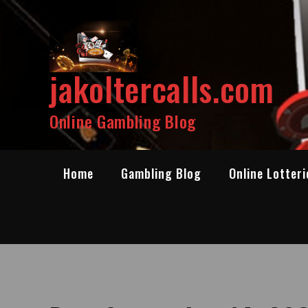
Skip
to
content
jakoltercalls.com
Online Gambling Blog
Home
Gambling Blog
Online Lotteri